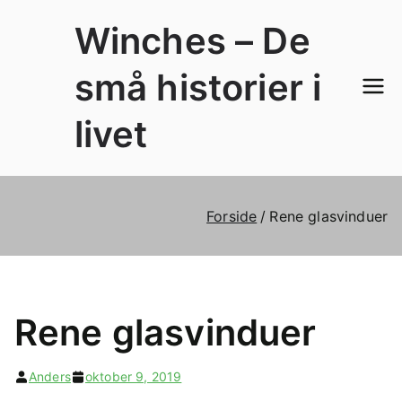
Videre
Winches – De
til
indhold
små historier i
livet
Forside
Rene glasvinduer
Rene glasvinduer
Anders
oktober 9, 2019