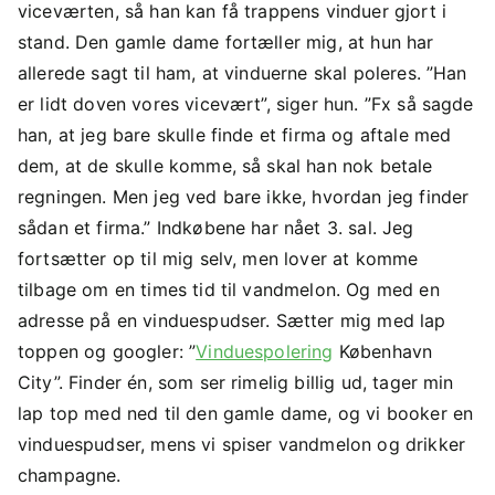
viceværten, så han kan få trappens vinduer gjort i
stand. Den gamle dame fortæller mig, at hun har
allerede sagt til ham, at vinduerne skal poleres. ”Han
er lidt doven vores vicevært”, siger hun. ”Fx så sagde
han, at jeg bare skulle finde et firma og aftale med
dem, at de skulle komme, så skal han nok betale
regningen. Men jeg ved bare ikke, hvordan jeg finder
sådan et firma.” Indkøbene har nået 3. sal. Jeg
fortsætter op til mig selv, men lover at komme
tilbage om en times tid til vandmelon. Og med en
adresse på en vinduespudser. Sætter mig med lap
toppen og googler: ”
Vinduespolering
København
City”. Finder én, som ser rimelig billig ud, tager min
lap top med ned til den gamle dame, og vi booker en
vinduespudser, mens vi spiser vandmelon og drikker
champagne.