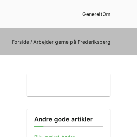
Generelt
Om
Forside
Arbejder gerne på Frederiksberg
Andre gode artikler
Bliv husket bedre