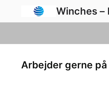
Videre
Winches – D
til
indhold
Arbejder gerne på