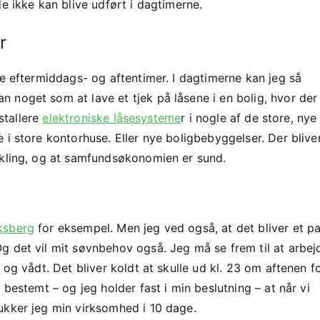
e ikke kan blive udført i dagtimerne.
r
ne eftermiddags- og aftentimer. I dagtimerne kan jeg så
 noget som at lave et tjek på låsene i en bolig, hvor der
nstallere
elektroniske låsesysteme
r i nogle af de store, nye
 i store kontorhuse. Eller nye boligbebyggelser. Der bliver
ikling, og at samfundsøkonomien er sund.
ksberg
for eksempel. Men jeg ved også, at det bliver et pa
g det vil mit søvnbehov også. Jeg må se frem til at arbej
 og vådt. Det bliver koldt at skulle ud kl. 23 om aftenen f
 bestemt – og jeg holder fast i min beslutning – at når vi
ukker jeg min virksomhed i 10 dage.