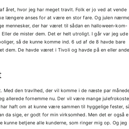
f året, hvor jeg har meget travlt. Folk er jo ved at vende
kke længere anses for at være en stor fare. Og julen nærm
nge mennesker, der har været til sådan en halloween-kom-
ler de mister dem. Det er helt utroligt. I går var jeg ude
 boliger, så de kunne komme ind. 6 ud af de 8 havde bare
t dem. De havde været i Tivoli og havde på en eller and
t
rt. Med den travlhed, der vil komme i de næste par måned
n jeg allerede fornemme nu. Der vil være mange julefrokoste
ar haft om at kunne være sammen til hyggelige fester, s
man da sige, er godt for min virksomhed. Men det er også e
rne kunne betjene alle kunderne, som ringer mig op. Og jeg 