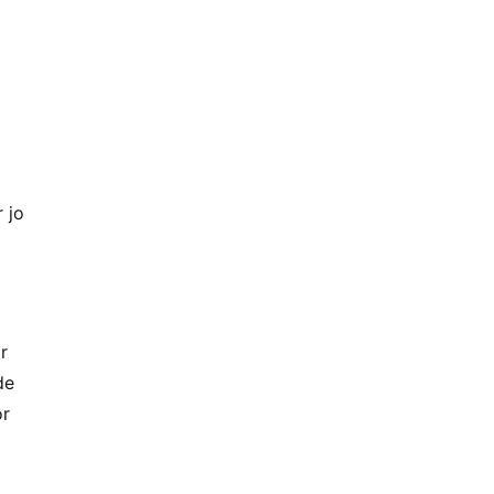
 jo
r
de
or