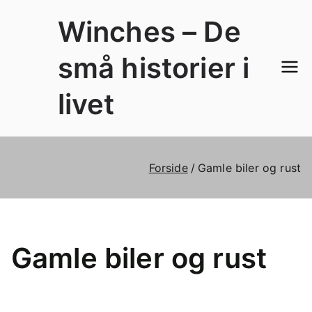
Videre
Winches – De
til
indhold
små historier i
livet
Forside
Gamle biler og rust
Gamle biler og rust