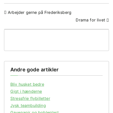
Indlægsnavigation
Arbejder gerne på Frederiksberg
Drama for livet
Andre gode artikler
Bliv husket bedre
Gigt i hænderne
Stressfrie flybilletter
Jysk teambuilding
Gavepapir og bobleplast