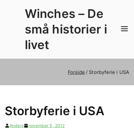
Videre
Winches – De
til
indhold
små historier i
livet
Forside
Storbyferie i USA
Storbyferie i USA
Anders
november 5, 2012