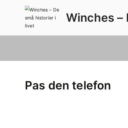
Videre
til
Winches – D
indhold
Pas den telefon