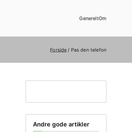
Generelt
Om
Forside
Pas den telefon
Andre gode artikler