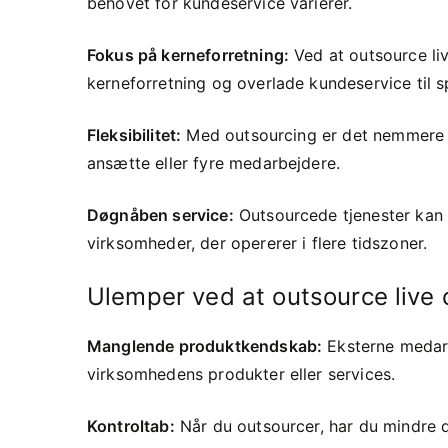
behovet for kundeservice varierer.
Fokus på kerneforretning:
Ved at outsource li
kerneforretning og overlade kundeservice til sp
Fleksibilitet:
Med outsourcing er det nemmere at 
ansætte eller fyre medarbejdere.
Døgnåben service:
Outsourcede tjenester kan o
virksomheder, der opererer i flere tidszoner.
Ulemper ved at outsource live 
Manglende produktkendskab:
Eksterne medar
virksomhedens produkter eller services.
Kontroltab:
Når du outsourcer, har du mindre d